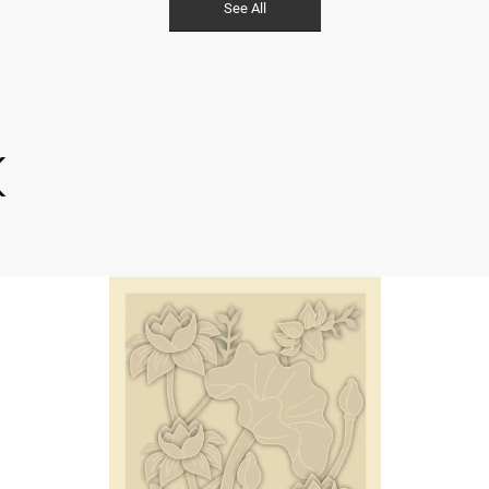
See All
k