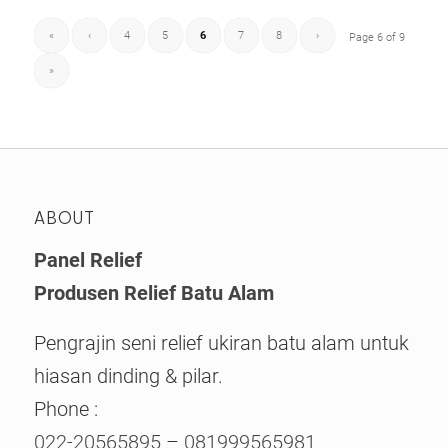
«
‹
4
5
6
7
8
›
Page 6 of 9
»
ABOUT
Panel Relief
Produsen Relief Batu Alam
Pengrajin seni relief ukiran batu alam untuk
hiasan dinding & pilar.
Phone :
022-20565895
–
081999565981