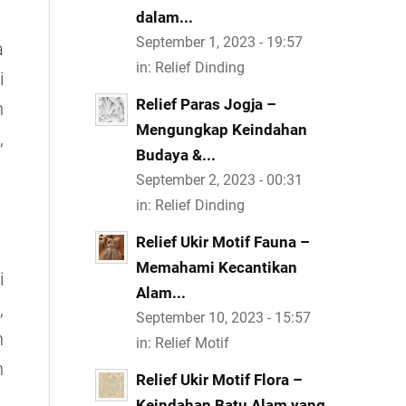
dalam...
September 1, 2023 - 19:57
a
in:
Relief Dinding
i
Relief Paras Jogja –
n
Mengungkap Keindahan
,
Budaya &...
September 2, 2023 - 00:31
in:
Relief Dinding
Relief Ukir Motif Fauna –
Memahami Kecantikan
i
Alam...
,
September 10, 2023 - 15:57
n
in:
Relief Motif
n
Relief Ukir Motif Flora –
Keindahan Batu Alam yang...