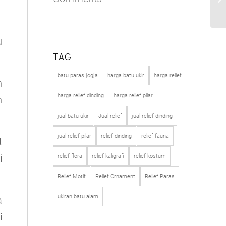
u
TAG
batu paras jogja
harga batu ukir
harga relief
n
harga relief dinding
harga relief pilar
n
jual batu ukir
Jual relief
jual relief dinding
jual relief pilar
relief dinding
relief fauna
t
i
relief flora
relief kaligrafi
relief kostum
Relief Motif
Relief Ornament
Relief Paras
ukiran batu alam
a
i