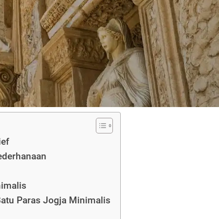
ief
ederhanaan
nimalis
atu Paras Jogja Minimalis