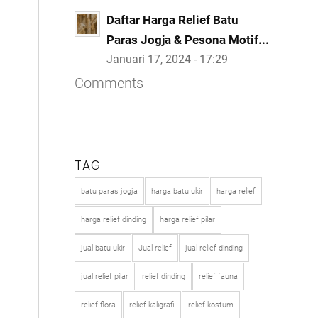
Daftar Harga Relief Batu
Paras Jogja & Pesona Motif...
Januari 17, 2024 - 17:29
Comments
TAG
batu paras jogja
harga batu ukir
harga relief
harga relief dinding
harga relief pilar
jual batu ukir
Jual relief
jual relief dinding
jual relief pilar
relief dinding
relief fauna
relief flora
relief kaligrafi
relief kostum