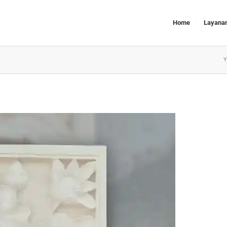
Home
Layana
Y