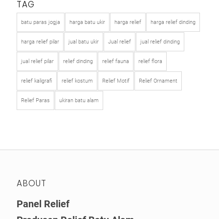
TAG
batu paras jogja
harga batu ukir
harga relief
harga relief dinding
harga relief pilar
jual batu ukir
Jual relief
jual relief dinding
jual relief pilar
relief dinding
relief fauna
relief flora
relief kaligrafi
relief kostum
Relief Motif
Relief Ornament
Relief Paras
ukiran batu alam
ABOUT
Panel Relief