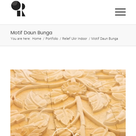
Motif Daun Bunga
You are here:
Home
/
Portfolio
/
Relief Ukir Indoor
/
Motif Daun Bunga