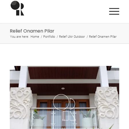
Relief Onamen PIlar
You are here:
Home
/
Portfolio
/
Relief Ukir Outdoor
/
Relief Onamen PIlar