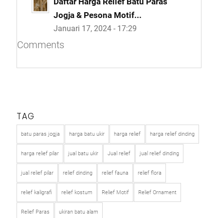
Daftar Harga Relief Batu Paras
Jogja & Pesona Motif...
Januari 17, 2024 - 17:29
Comments
TAG
batu paras jogja
harga batu ukir
harga relief
harga relief dinding
harga relief pilar
jual batu ukir
Jual relief
jual relief dinding
jual relief pilar
relief dinding
relief fauna
relief flora
relief kaligrafi
relief kostum
Relief Motif
Relief Ornament
Relief Paras
ukiran batu alam