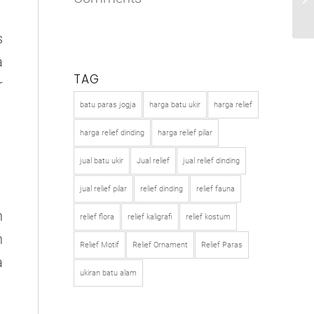
s
a
TAG
r
batu paras jogja
harga batu ukir
harga relief
harga relief dinding
harga relief pilar
jual batu ukir
Jual relief
jual relief dinding
jual relief pilar
relief dinding
relief fauna
n
relief flora
relief kaligrafi
relief kostum
n
Relief Motif
Relief Ornament
Relief Paras
a
ukiran batu alam