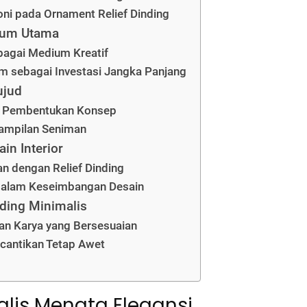
i pada Ornament Relief Dinding
dium Utama
bagai Medium Kreatif
am sebagai Investasi Jangka Panjang
ujud
al Pembentukan Konsep
rampilan Seniman
in Interior
n dengan Relief Dinding
 dalam Keseimbangan Desain
ding Minimalis
an Karya yang Bersesuaian
cantikan Tetap Awet
alis Menata Elegansi