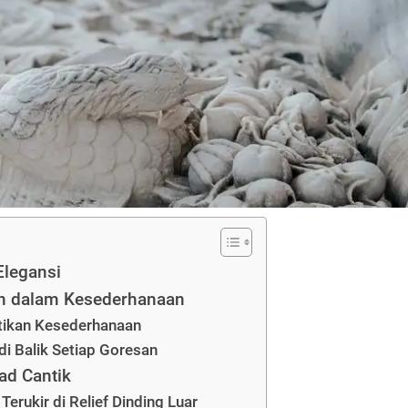
Elegansi
han dalam Kesederhanaan
ntikan Kesederhanaan
i Balik Setiap Goresan
ad Cantik
erukir di Relief Dinding Luar