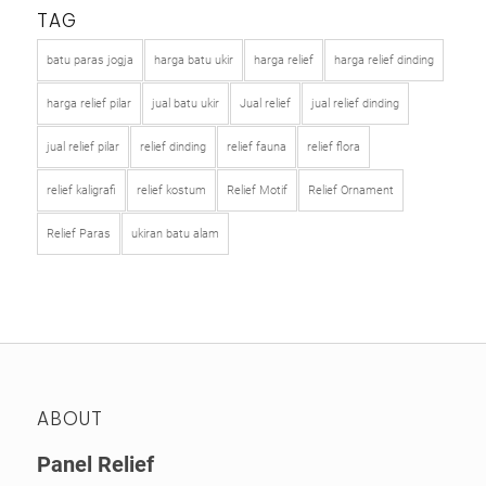
TAG
batu paras jogja
harga batu ukir
harga relief
harga relief dinding
harga relief pilar
jual batu ukir
Jual relief
jual relief dinding
jual relief pilar
relief dinding
relief fauna
relief flora
relief kaligrafi
relief kostum
Relief Motif
Relief Ornament
Relief Paras
ukiran batu alam
ABOUT
Panel Relief