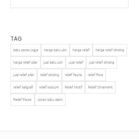
TAG
batu paras jogja
harga batu ukir
harga relief
harga relief dinding
harga relief pilar
jual batu ukir
Jual relief
jual relief dinding
jual relief pilar
relief dinding
relief fauna
relief flora
relief kaligrafi
relief kostum
Relief Motif
Relief Ornament
Relief Paras
ukiran batu alam