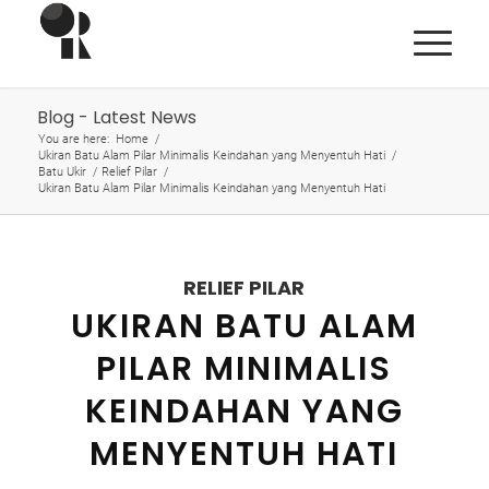
Blog - Latest News
You are here:
Home
/
Ukiran Batu Alam Pilar Minimalis Keindahan yang Menyentuh Hati
/
Batu Ukir
/
Relief Pilar
/
Ukiran Batu Alam Pilar Minimalis Keindahan yang Menyentuh Hati
RELIEF PILAR
UKIRAN BATU ALAM
PILAR MINIMALIS
KEINDAHAN YANG
MENYENTUH HATI