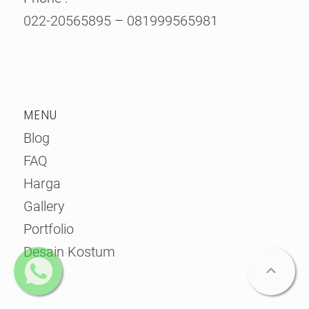
022-20565895
–
081999565981
MENU
Blog
FAQ
Harga
Gallery
Portfolio
Desain Kostum