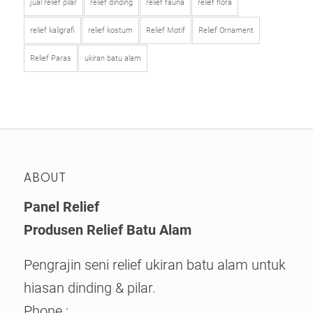
jual relief pilar
relief dinding
relief fauna
relief flora
relief kaligrafi
relief kostum
Relief Motif
Relief Ornament
Relief Paras
ukiran batu alam
ABOUT
Panel Relief
Produsen Relief Batu Alam
Pengrajin seni relief ukiran batu alam untuk
hiasan dinding & pilar.
Phone :