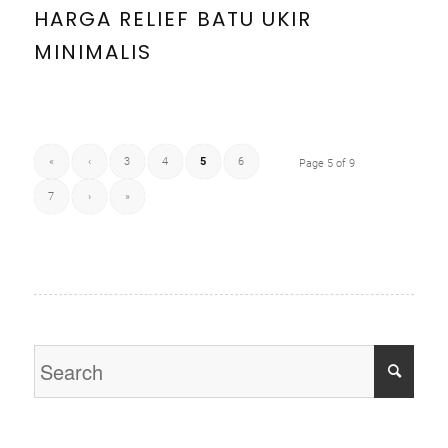
HARGA RELIEF BATU UKIR
MINIMALIS
«
‹
3
4
5
6
Page 5 of 9
7
›
»